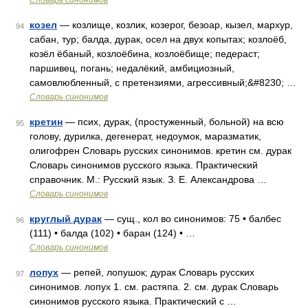
Словарь синонимов
козел
— козлище, козлик, козерог, безоар, кызел, мархур,
94
сабан, тур; балда, дурак, осел на двух копытах; козлоёб,
козёл ёбаный, козлоёбина, козлоёбище; педераст;
паршивец, погань; недалёкий, амбициозный,
самовлюбленный, с претензиями, агрессивный;&#8230; …
Словарь синонимов
кретин
— псих, дурак, (простуженный, больной) на всю
95
голову, дурилка, дегенерат, недоумок, маразматик,
олигофрен Словарь русских синонимов. кретин см. дурак
Словарь синонимов русского языка. Практический
справочник. М.: Русский язык. З. Е. Александрова …
Словарь синонимов
круглый дурак
— сущ., кол во синонимов: 75 • балбес
96
(111) • балда (102) • баран (124) • …
Словарь синонимов
лопух
— репей, лопушок; дурак Словарь русских
97
синонимов. лопух 1. см. растяпа. 2. см. дурак Словарь
синонимов русского языка. Практический с …