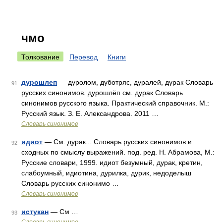
чмо
Толкование
Перевод
Книги
дурошлеп
— дуролом, дуботряс, дуралей, дурак Словарь
91
русских синонимов. дурошлёп см. дурак Словарь
синонимов русского языка. Практический справочник. М.:
Русский язык. З. Е. Александрова. 2011 …
Словарь синонимов
идиот
— См. дурак... Словарь русских синонимов и
92
сходных по смыслу выражений. под. ред. Н. Абрамова, М.:
Русские словари, 1999. идиот безумный, дурак, кретин,
слабоумный, идиотина, дурилка, дурик, недоделыш
Словарь русских синонимо …
Словарь синонимов
истукан
— См …
93