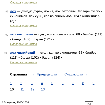
Словарь синонимов
лох
— дундук, дурак, лохня, лох петрович Словарь русских
98
синонимов. лох сущ., кол во синонимов: 124 • антистилер
(2) • …
Словарь синонимов
лох петрович
— сущ., кол во синонимов: 68 • балбес (111)
99
• балда (102) • баран (124) • …
Словарь синонимов
лох чилийский
— сущ., кол во синонимов: 68 • балбес
100
(111) • балда (102) • баран (124) • …
Словарь синонимов
Страницы
←
Предыдущая
Следующая
→
1
2
3
4
5
6
7
8
9
10
11
12
13
© Академик, 2000-2026
18+